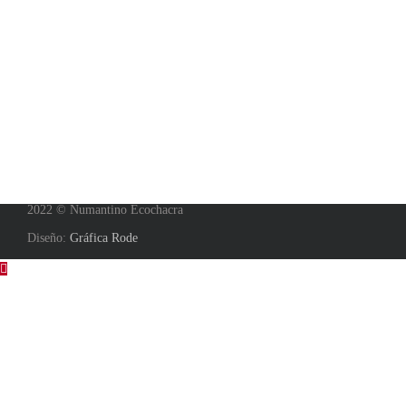
2022 © Numantino Ecochacra
Diseño:
Gráfica Rode